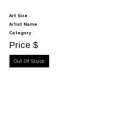
Art Size
:
Artist Name
:
Category
:
Price $
Out Of Stock
Details