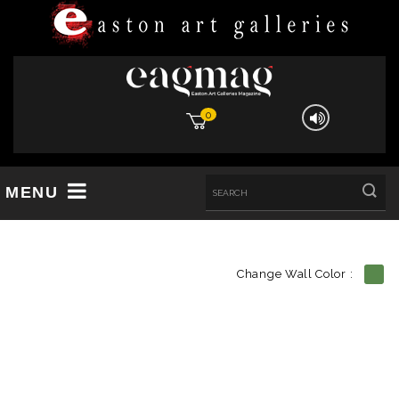
0
MENU
Change Wall Color :