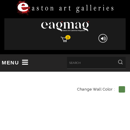
0
MENU
Change Wall Color :