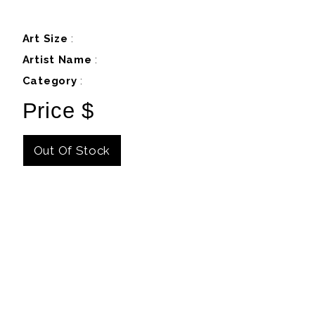
Art Size
:
Artist Name
:
Category
:
Price $
Out Of Stock
Details