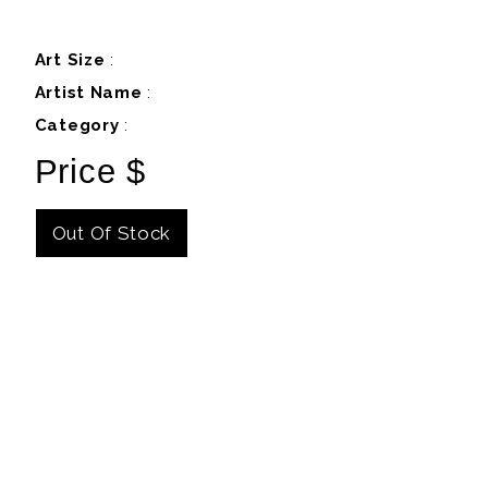
Art Size
:
Artist Name
:
Category
:
Price $
Out Of Stock
Details