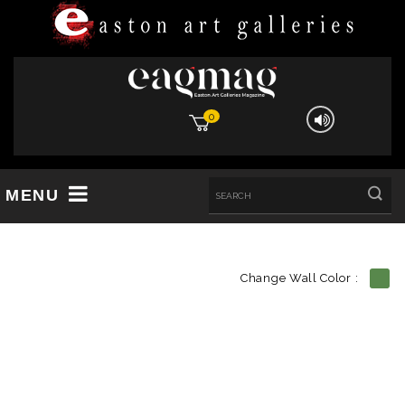
0
MENU
Change Wall Color :