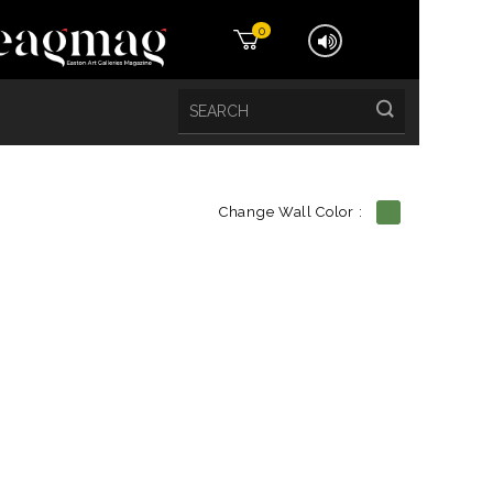
0
Change Wall Color :
etails