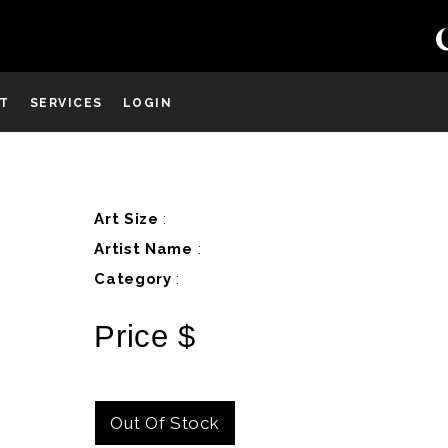
ST
SERVICES
LOGIN
D
Art Size
:
Artist Name
:
Category
:
Price $
Out Of Stock