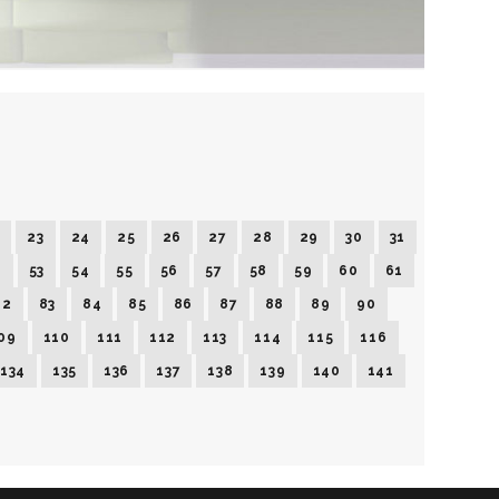
2
23
24
25
26
27
28
29
30
31
2
53
54
55
56
57
58
59
60
61
82
83
84
85
86
87
88
89
90
09
110
111
112
113
114
115
116
134
135
136
137
138
139
140
141