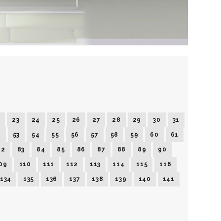
2
23
24
25
26
27
28
29
30
31
2
53
54
55
56
57
58
59
60
61
82
83
84
85
86
87
88
89
90
09
110
111
112
113
114
115
116
134
135
136
137
138
139
140
141