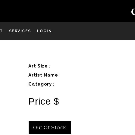
ST
SERVICES
LOGIN
D
Art Size
:
Artist Name
:
Category
:
Price $
Out Of Stock