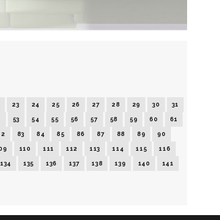
2
23
24
25
26
27
28
29
30
31
2
53
54
55
56
57
58
59
60
61
82
83
84
85
86
87
88
89
90
09
110
111
112
113
114
115
116
134
135
136
137
138
139
140
141