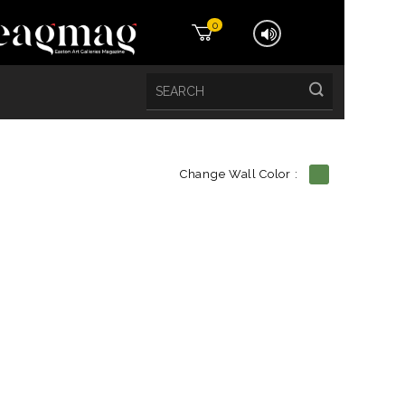
0
Change Wall Color :
etails