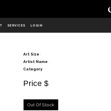
ST
SERVICES
LOGIN
D
Art Size
:
Artist Name
:
Category
:
Price $
Out Of Stock