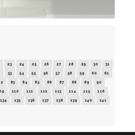
2
23
24
25
26
27
28
29
30
31
2
53
54
55
56
57
58
59
60
61
82
83
84
85
86
87
88
89
90
09
110
111
112
113
114
115
116
134
135
136
137
138
139
140
141