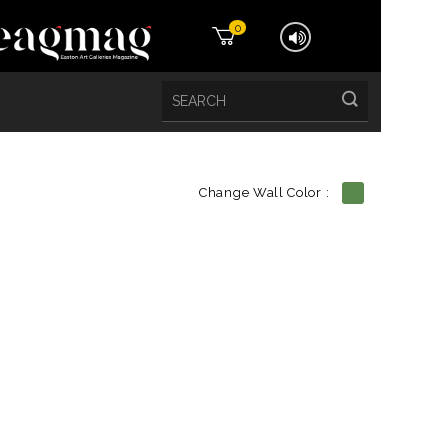
0
Change Wall Color :
etails